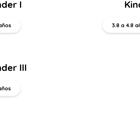
nder I
Kin
 años
3.8 a 4.8 
der III
 años