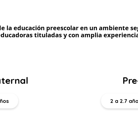
Estamos incorporados a S.E.I.E.M.
de la educación preescolar en un ambiente se
ducadoras tituladas y con amplia experienci
ternal
Pre
 años
2 a 2.7 añ