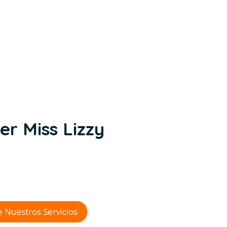
er Miss Lizzy
 su mejor opción!
os con más de 45 años
riencia.
 Nuestros Servicios