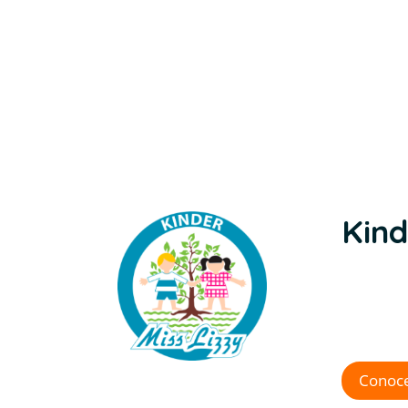
Kind
¡Somos
Contam
de expe
Conoce